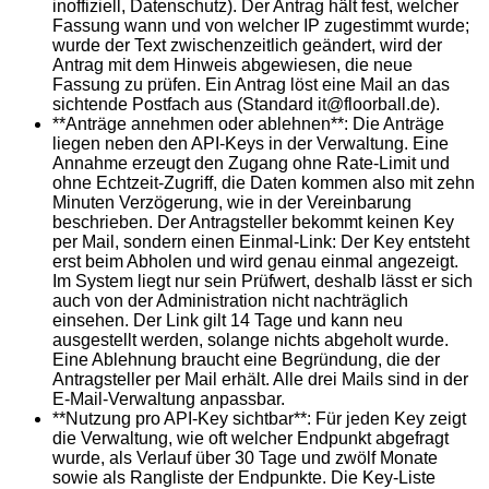
inoffiziell, Datenschutz). Der Antrag hält fest, welcher
Fassung wann und von welcher IP zugestimmt wurde;
wurde der Text zwischenzeitlich geändert, wird der
Antrag mit dem Hinweis abgewiesen, die neue
Fassung zu prüfen. Ein Antrag löst eine Mail an das
sichtende Postfach aus (Standard it@floorball.de).
**Anträge annehmen oder ablehnen**: Die Anträge
liegen neben den API-Keys in der Verwaltung. Eine
Annahme erzeugt den Zugang ohne Rate-Limit und
ohne Echtzeit-Zugriff, die Daten kommen also mit zehn
Minuten Verzögerung, wie in der Vereinbarung
beschrieben. Der Antragsteller bekommt keinen Key
per Mail, sondern einen Einmal-Link: Der Key entsteht
erst beim Abholen und wird genau einmal angezeigt.
Im System liegt nur sein Prüfwert, deshalb lässt er sich
auch von der Administration nicht nachträglich
einsehen. Der Link gilt 14 Tage und kann neu
ausgestellt werden, solange nichts abgeholt wurde.
Eine Ablehnung braucht eine Begründung, die der
Antragsteller per Mail erhält. Alle drei Mails sind in der
E-Mail-Verwaltung anpassbar.
**Nutzung pro API-Key sichtbar**: Für jeden Key zeigt
die Verwaltung, wie oft welcher Endpunkt abgefragt
wurde, als Verlauf über 30 Tage und zwölf Monate
sowie als Rangliste der Endpunkte. Die Key-Liste