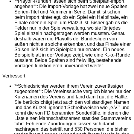
**Playoff-Runden lassen sich beim Spielplan-Import
angeben**: Die Import-Vorlage hat zwei neue Spalten,
Serien-Titel und Nummer in Serie. Damit ist schon
beim Import hinterlegt, ob ein Spiel ein Halbfinale, ein
Finale oder ein Spiel um Platz 3 ist. Bisher gab es die
Felder nur in der Spielverwaltung, wo sie für jedes
Spiel einzeln nachgetragen werden mussten. Genau
deshalb waren die Playoffs der Bundesligen von
außen nicht als solche erkennbar, und das Finale einer
Saison ließ sich im Spielplan nur erraten. Ein neues
Beispielblatt in der Vorlage zeigt, wie eine K.-o.-Runde
aussieht. Beide Spalten sind freiwillig, bestehende
Vorlagen funktionieren unverändert weiter.
Verbessert
**Schiedsrichter werden ihrem Verein zuverlässiger
zugeordnet**: Die Vereinssuche verglich bisher nur den
Kurznamen des Vereins und fand damit gut die Hälfte.
Sie berücksichtigt jetzt auch den vollständigen Namen
und das Kürzel, ignoriert Schreibweisen wie „e.V." und
kennt die von FD benannten Sonderfälle, in denen die
Liste einen Mannschaftsnamen statt des Stammvereins
führt. Fehlende Zuordnungen lassen sich damit
nachtragen; das betrifft rund 530 Personen, die bisher