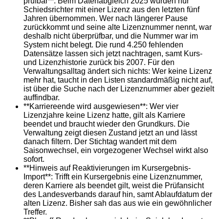
prüfbar**: Beim Datenabgleich 2025 wurden nur
Schiedsrichter mit einer Lizenz aus den letzten fünf
Jahren übernommen. Wer nach längerer Pause
zurückkommt und seine alte Lizenznummer nennt, war
deshalb nicht überprüfbar, und die Nummer war im
System nicht belegt. Die rund 4.250 fehlenden
Datensätze lassen sich jetzt nachtragen, samt Kurs-
und Lizenzhistorie zurück bis 2007. Für den
Verwaltungsalltag ändert sich nichts: Wer keine Lizenz
mehr hat, taucht in den Listen standardmäßig nicht auf,
ist über die Suche nach der Lizenznummer aber gezielt
auffindbar.
**Karriereende wird ausgewiesen**: Wer vier
Lizenzjahre keine Lizenz hatte, gilt als Karriere
beendet und braucht wieder den Grundkurs. Die
Verwaltung zeigt diesen Zustand jetzt an und lässt
danach filtern. Der Stichtag wandert mit dem
Saisonwechsel, ein vorgezogener Wechsel wirkt also
sofort.
**Hinweis auf Reaktivierungen im Kursergebnis-
Import**: Trifft ein Kursergebnis eine Lizenznummer,
deren Karriere als beendet gilt, weist die Prüfansicht
des Landesverbands darauf hin, samt Ablaufdatum der
alten Lizenz. Bisher sah das aus wie ein gewöhnlicher
Treffer.