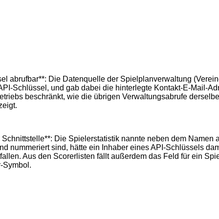
 abrufbar**: Die Datenquelle der Spielplanverwaltung (Vereine u
I-Schlüssel, und gab dabei die hinterlegte Kontakt-E-Mail-Adr
etriebs beschränkt, wie die übrigen Verwaltungsabrufe derselb
zeigt.
Schnittstelle**: Die Spielerstatistik nannte neben dem Namen
laufend nummeriert sind, hätte ein Inhaber eines API-Schlüssels
en. Aus den Scorerlisten fällt außerdem das Feld für ein Spiel
er-Symbol.