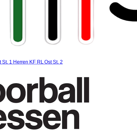
 St. 1
Herren KF RL Ost St. 2