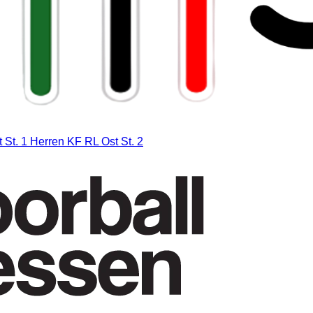
 St. 1
Herren KF RL Ost St. 2