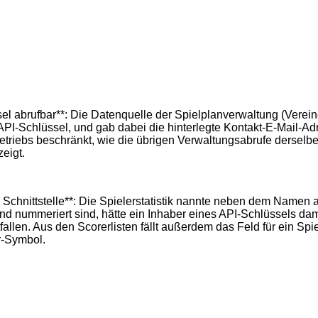
 abrufbar**: Die Datenquelle der Spielplanverwaltung (Vereine u
I-Schlüssel, und gab dabei die hinterlegte Kontakt-E-Mail-Adr
etriebs beschränkt, wie die übrigen Verwaltungsabrufe derselb
zeigt.
Schnittstelle**: Die Spielerstatistik nannte neben dem Namen
laufend nummeriert sind, hätte ein Inhaber eines API-Schlüssels
en. Aus den Scorerlisten fällt außerdem das Feld für ein Spiel
er-Symbol.