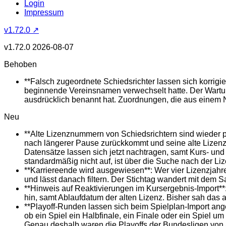
Login
Impressum
v1.72.0 ↗
v1.72.0
2026-08-07
Behoben
**Falsch zugeordnete Schiedsrichter lassen sich korrigi
beginnende Vereinsnamen verwechselt hatte. Der Wartungs
ausdrücklich benannt hat. Zuordnungen, die aus einem 
Neu
**Alte Lizenznummern von Schiedsrichtern sind wieder p
nach längerer Pause zurückkommt und seine alte Lizenz
Datensätze lassen sich jetzt nachtragen, samt Kurs- und 
standardmäßig nicht auf, ist über die Suche nach der Li
**Karriereende wird ausgewiesen**: Wer vier Lizenzjahre
und lässt danach filtern. Der Stichtag wandert mit dem 
**Hinweis auf Reaktivierungen im Kursergebnis-Import**:
hin, samt Ablaufdatum der alten Lizenz. Bisher sah das a
**Playoff-Runden lassen sich beim Spielplan-Import ange
ob ein Spiel ein Halbfinale, ein Finale oder ein Spiel um
Genau deshalb waren die Playoffs der Bundesligen von au