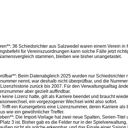
eren**: 36 Schiedsrichter aus Salzwedel waren einem Verein in 
befehl für Vereinszuordnungen kann solche Fälle jetzt richtigs
Namensvergleich stammen, bleiben wie bisher unangetastet.
rüfbar**: Beim Datenabgleich 2025 wurden nur Schiedsrichter 
nummer nennt, war deshalb nicht überprüfbar, und die Nummer 
Lizenzhistorie zurück bis 2007. Für den Verwaltungsalltag änder
zenznummer aber gezielt auffindbar.
 keine Lizenz hatte, gilt als Karriere beendet und braucht wied
Saisonwechsel, ein vorgezogener Wechsel wirkt also sofort.
 Trifft ein Kursergebnis eine Lizenznummer, deren Karriere als 
us wie ein gewöhnlicher Treffer.
ben**: Die Import-Vorlage hat zwei neue Spalten, Serien-Titel u
 Platz 3 ist. Bisher gab es die Felder nur in der Spielverwaltu
ßen nicht als solche erkennbar, und das Finale einer Saison lie