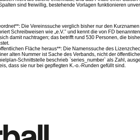
Spalten sind freiwillig, bestehende Vorlagen funktionieren unver
ordnet**: Die Vereinssuche verglich bisher nur den Kurznamen d
oriert Schreibweisen wie „e.V." und kennt die von FD benannten
ch damit nachtragen; das betrifft rund 530 Personen, die bish
tet.
 öffentlichen Fläche heraus**: Die Namenssuche des Lizenzcheck
einer alten Nummer ist Sache des Verbands, nicht der öffentlich
elplan-Schnittstelle beschrieb `series_number` als Zahl, ausgeli
, dass sie nur bei gepflegten K.-o.-Runden gefüllt sind.