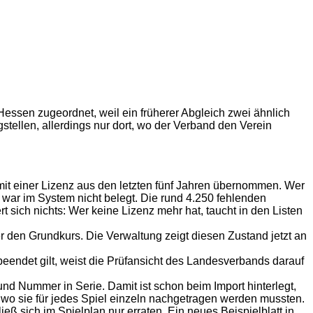
Hessen zugeordnet, weil ein früherer Abgleich zwei ähnlich
tellen, allerdings nur dort, wo der Verband den Verein
mit einer Lizenz aus den letzten fünf Jahren übernommen. Wer
war im System nicht belegt. Die rund 4.250 fehlenden
t sich nichts: Wer keine Lizenz mehr hat, taucht in den Listen
er den Grundkurs. Die Verwaltung zeigt diesen Zustand jetzt an
beendet gilt, weist die Prüfansicht des Landesverbands darauf
nd Nummer in Serie. Damit ist schon beim Import hinterlegt,
ng, wo sie für jedes Spiel einzeln nachgetragen werden mussten.
ß sich im Spielplan nur erraten. Ein neues Beispielblatt in