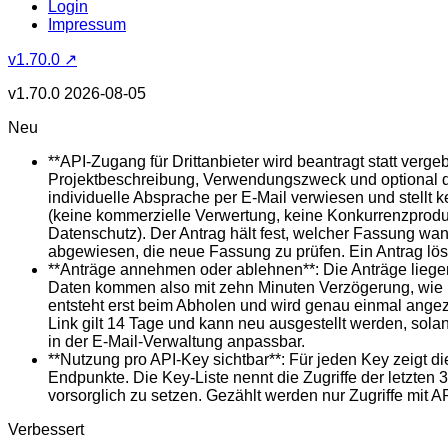
Login
Impressum
v1.70.0 ↗
v1.70.0
2026-08-05
Neu
**API-Zugang für Drittanbieter wird beantragt statt ver
Projektbeschreibung, Verwendungszweck und optional die
individuelle Absprache per E-Mail verwiesen und stell
(keine kommerzielle Verwertung, keine Konkurrenzprodu
Datenschutz). Der Antrag hält fest, welcher Fassung wa
abgewiesen, die neue Fassung zu prüfen. Ein Antrag löst
**Anträge annehmen oder ablehnen**: Die Anträge liege
Daten kommen also mit zehn Minuten Verzögerung, wie i
entsteht erst beim Abholen und wird genau einmal angezei
Link gilt 14 Tage und kann neu ausgestellt werden, solan
in der E-Mail-Verwaltung anpassbar.
**Nutzung pro API-Key sichtbar**: Für jeden Key zeigt d
Endpunkte. Die Key-Liste nennt die Zugriffe der letzten 
vorsorglich zu setzen. Gezählt werden nur Zugriffe mit A
Verbessert