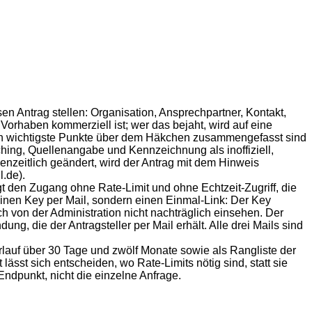
en Antrag stellen: Organisation, Ansprechpartner, Kontakt,
orhaben kommerziell ist; wer das bejaht, wird auf eine
eren wichtigste Punkte über dem Häkchen zusammengefasst sind
ing, Quellenangabe und Kennzeichnung als inoffiziell,
nzeitlich geändert, wird der Antrag mit dem Hinweis
l.de).
 den Zugang ohne Rate-Limit und ohne Echtzeit-Zugriff, die
inen Key per Mail, sondern einen Einmal-Link: Der Key
ch von der Administration nicht nachträglich einsehen. Der
g, die der Antragsteller per Mail erhält. Alle drei Mails sind
erlauf über 30 Tage und zwölf Monate sowie als Rangliste der
ässt sich entscheiden, wo Rate-Limits nötig sind, statt sie
Endpunkt, nicht die einzelne Anfrage.