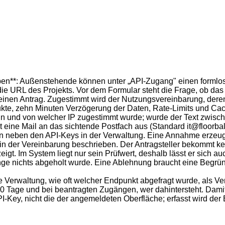
geben**: Außenstehende können unter „API-Zugang" einen formlos
 URL des Projekts. Vor dem Formular steht die Frage, ob das V
t keinen Antrag. Zugestimmt wird der Nutzungsvereinbarung, d
kte, zehn Minuten Verzögerung der Daten, Rate-Limits und Cach
nn und von welcher IP zugestimmt wurde; wurde der Text zwische
 eine Mail an das sichtende Postfach aus (Standard it@floorbal
n neben den API-Keys in der Verwaltung. Eine Annahme erzeugt
n der Vereinbarung beschrieben. Der Antragsteller bekommt ke
gt. Im System liegt nur sein Prüfwert, deshalb lässt er sich au
ge nichts abgeholt wurde. Eine Ablehnung braucht eine Begründun
ie Verwaltung, wie oft welcher Endpunkt abgefragt wurde, als V
30 Tage und bei beantragten Zugängen, wer dahintersteht. Damit l
PI-Key, nicht die der angemeldeten Oberfläche; erfasst wird der 