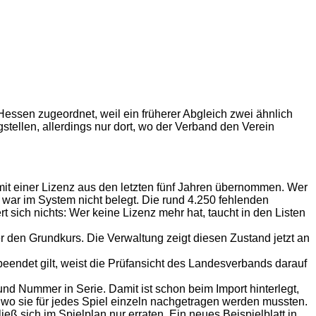
Hessen zugeordnet, weil ein früherer Abgleich zwei ähnlich
tellen, allerdings nur dort, wo der Verband den Verein
mit einer Lizenz aus den letzten fünf Jahren übernommen. Wer
war im System nicht belegt. Die rund 4.250 fehlenden
t sich nichts: Wer keine Lizenz mehr hat, taucht in den Listen
er den Grundkurs. Die Verwaltung zeigt diesen Zustand jetzt an
beendet gilt, weist die Prüfansicht des Landesverbands darauf
nd Nummer in Serie. Damit ist schon beim Import hinterlegt,
ng, wo sie für jedes Spiel einzeln nachgetragen werden mussten.
ß sich im Spielplan nur erraten. Ein neues Beispielblatt in