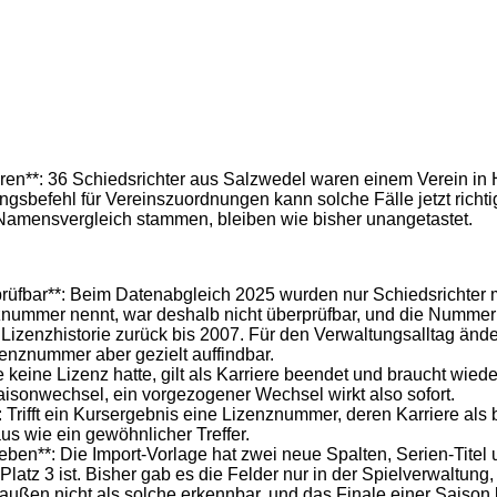
eren**: 36 Schiedsrichter aus Salzwedel waren einem Verein in 
befehl für Vereinszuordnungen kann solche Fälle jetzt richtigs
Namensvergleich stammen, bleiben wie bisher unangetastet.
rüfbar**: Beim Datenabgleich 2025 wurden nur Schiedsrichter 
nummer nennt, war deshalb nicht überprüfbar, und die Nummer 
Lizenzhistorie zurück bis 2007. Für den Verwaltungsalltag änder
zenznummer aber gezielt auffindbar.
 keine Lizenz hatte, gilt als Karriere beendet und braucht wied
Saisonwechsel, ein vorgezogener Wechsel wirkt also sofort.
 Trifft ein Kursergebnis eine Lizenznummer, deren Karriere als 
us wie ein gewöhnlicher Treffer.
ben**: Die Import-Vorlage hat zwei neue Spalten, Serien-Titel u
 Platz 3 ist. Bisher gab es die Felder nur in der Spielverwaltu
ßen nicht als solche erkennbar, und das Finale einer Saison lie