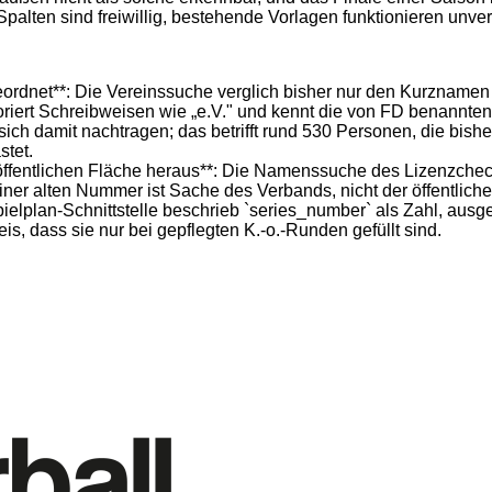
Spalten sind freiwillig, bestehende Vorlagen funktionieren unver
ordnet**: Die Vereinssuche verglich bisher nur den Kurznamen d
oriert Schreibweisen wie „e.V." und kennt die von FD benannten
ch damit nachtragen; das betrifft rund 530 Personen, die bish
tet.
 öffentlichen Fläche heraus**: Die Namenssuche des Lizenzcheck
einer alten Nummer ist Sache des Verbands, nicht der öffentlich
elplan-Schnittstelle beschrieb `series_number` als Zahl, ausgeli
, dass sie nur bei gepflegten K.-o.-Runden gefüllt sind.