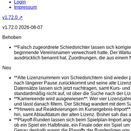
Login
Impressum
v1.72.0 ↗
v1.72.0
2026-08-07
Behoben
**Falsch zugeordnete Schiedsrichter lassen sich korrigi
beginnende Vereinsnamen verwechselt hatte. Der Wartungs
ausdrücklich benannt hat. Zuordnungen, die aus einem 
Neu
**Alte Lizenznummern von Schiedsrichtern sind wieder p
nach längerer Pause zurückkommt und seine alte Lizenz
Datensätze lassen sich jetzt nachtragen, samt Kurs- und 
standardmäßig nicht auf, ist über die Suche nach der Li
**Karriereende wird ausgewiesen**: Wer vier Lizenzjahre
und lässt danach filtern. Der Stichtag wandert mit dem 
**Hinweis auf Reaktivierungen im Kursergebnis-Import**:
hin, samt Ablaufdatum der alten Lizenz. Bisher sah das a
**Playoff-Runden lassen sich beim Spielplan-Import ange
ob ein Spiel ein Halbfinale, ein Finale oder ein Spiel um
Genau deshalb waren die Playoffs der Bundesligen von au