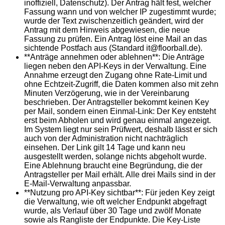
inoffiziell, Datenschutz). Der Antrag hält fest, welcher
Fassung wann und von welcher IP zugestimmt wurde;
wurde der Text zwischenzeitlich geändert, wird der
Antrag mit dem Hinweis abgewiesen, die neue
Fassung zu prüfen. Ein Antrag löst eine Mail an das
sichtende Postfach aus (Standard it@floorball.de).
**Anträge annehmen oder ablehnen**: Die Anträge
liegen neben den API-Keys in der Verwaltung. Eine
Annahme erzeugt den Zugang ohne Rate-Limit und
ohne Echtzeit-Zugriff, die Daten kommen also mit zehn
Minuten Verzögerung, wie in der Vereinbarung
beschrieben. Der Antragsteller bekommt keinen Key
per Mail, sondern einen Einmal-Link: Der Key entsteht
erst beim Abholen und wird genau einmal angezeigt.
Im System liegt nur sein Prüfwert, deshalb lässt er sich
auch von der Administration nicht nachträglich
einsehen. Der Link gilt 14 Tage und kann neu
ausgestellt werden, solange nichts abgeholt wurde.
Eine Ablehnung braucht eine Begründung, die der
Antragsteller per Mail erhält. Alle drei Mails sind in der
E-Mail-Verwaltung anpassbar.
**Nutzung pro API-Key sichtbar**: Für jeden Key zeigt
die Verwaltung, wie oft welcher Endpunkt abgefragt
wurde, als Verlauf über 30 Tage und zwölf Monate
sowie als Rangliste der Endpunkte. Die Key-Liste