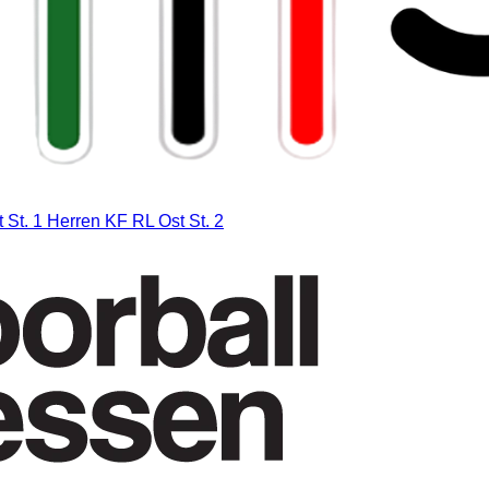
 St. 1
Herren KF RL Ost St. 2