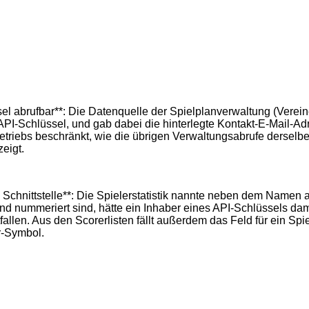
 abrufbar**: Die Datenquelle der Spielplanverwaltung (Vereine u
I-Schlüssel, und gab dabei die hinterlegte Kontakt-E-Mail-Adr
etriebs beschränkt, wie die übrigen Verwaltungsabrufe derselb
zeigt.
Schnittstelle**: Die Spielerstatistik nannte neben dem Namen
laufend nummeriert sind, hätte ein Inhaber eines API-Schlüssels
en. Aus den Scorerlisten fällt außerdem das Feld für ein Spiel
er-Symbol.