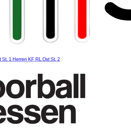
 St. 1
Herren KF RL Ost St. 2