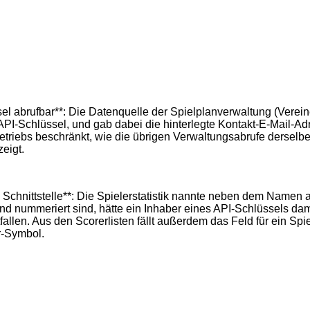
 abrufbar**: Die Datenquelle der Spielplanverwaltung (Vereine u
I-Schlüssel, und gab dabei die hinterlegte Kontakt-E-Mail-Adr
etriebs beschränkt, wie die übrigen Verwaltungsabrufe derselb
zeigt.
Schnittstelle**: Die Spielerstatistik nannte neben dem Namen
laufend nummeriert sind, hätte ein Inhaber eines API-Schlüssels
en. Aus den Scorerlisten fällt außerdem das Feld für ein Spiel
er-Symbol.