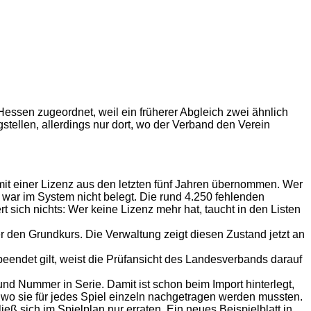
Hessen zugeordnet, weil ein früherer Abgleich zwei ähnlich
tellen, allerdings nur dort, wo der Verband den Verein
mit einer Lizenz aus den letzten fünf Jahren übernommen. Wer
war im System nicht belegt. Die rund 4.250 fehlenden
t sich nichts: Wer keine Lizenz mehr hat, taucht in den Listen
er den Grundkurs. Die Verwaltung zeigt diesen Zustand jetzt an
beendet gilt, weist die Prüfansicht des Landesverbands darauf
nd Nummer in Serie. Damit ist schon beim Import hinterlegt,
ng, wo sie für jedes Spiel einzeln nachgetragen werden mussten.
ß sich im Spielplan nur erraten. Ein neues Beispielblatt in