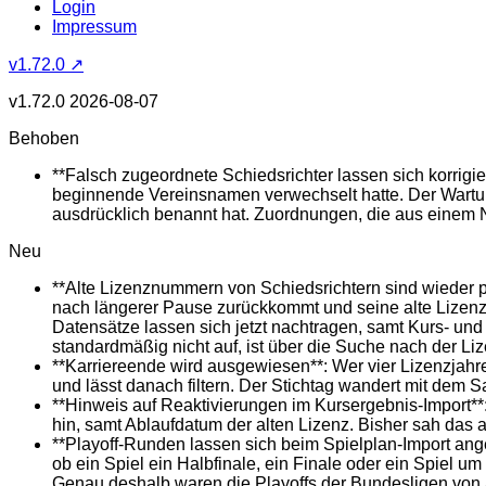
Login
Impressum
v1.72.0 ↗
v1.72.0
2026-08-07
Behoben
**Falsch zugeordnete Schiedsrichter lassen sich korrigi
beginnende Vereinsnamen verwechselt hatte. Der Wartungs
ausdrücklich benannt hat. Zuordnungen, die aus einem 
Neu
**Alte Lizenznummern von Schiedsrichtern sind wieder p
nach längerer Pause zurückkommt und seine alte Lizenz
Datensätze lassen sich jetzt nachtragen, samt Kurs- und 
standardmäßig nicht auf, ist über die Suche nach der Li
**Karriereende wird ausgewiesen**: Wer vier Lizenzjahre
und lässt danach filtern. Der Stichtag wandert mit dem 
**Hinweis auf Reaktivierungen im Kursergebnis-Import**:
hin, samt Ablaufdatum der alten Lizenz. Bisher sah das a
**Playoff-Runden lassen sich beim Spielplan-Import ange
ob ein Spiel ein Halbfinale, ein Finale oder ein Spiel um
Genau deshalb waren die Playoffs der Bundesligen von au