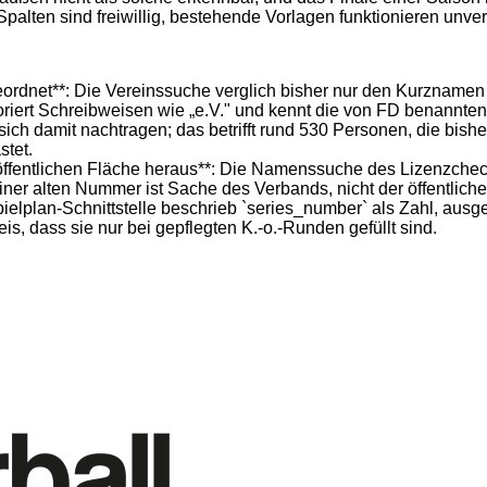
Spalten sind freiwillig, bestehende Vorlagen funktionieren unver
ordnet**: Die Vereinssuche verglich bisher nur den Kurznamen d
oriert Schreibweisen wie „e.V." und kennt die von FD benannten
ch damit nachtragen; das betrifft rund 530 Personen, die bish
tet.
 öffentlichen Fläche heraus**: Die Namenssuche des Lizenzcheck
einer alten Nummer ist Sache des Verbands, nicht der öffentlich
elplan-Schnittstelle beschrieb `series_number` als Zahl, ausgeli
, dass sie nur bei gepflegten K.-o.-Runden gefüllt sind.