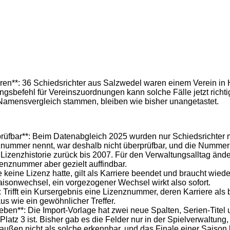
eren**: 36 Schiedsrichter aus Salzwedel waren einem Verein in 
befehl für Vereinszuordnungen kann solche Fälle jetzt richtigs
Namensvergleich stammen, bleiben wie bisher unangetastet.
rüfbar**: Beim Datenabgleich 2025 wurden nur Schiedsrichter 
nummer nennt, war deshalb nicht überprüfbar, und die Nummer 
Lizenzhistorie zurück bis 2007. Für den Verwaltungsalltag änder
zenznummer aber gezielt auffindbar.
 keine Lizenz hatte, gilt als Karriere beendet und braucht wied
Saisonwechsel, ein vorgezogener Wechsel wirkt also sofort.
 Trifft ein Kursergebnis eine Lizenznummer, deren Karriere als 
us wie ein gewöhnlicher Treffer.
ben**: Die Import-Vorlage hat zwei neue Spalten, Serien-Titel u
 Platz 3 ist. Bisher gab es die Felder nur in der Spielverwaltu
ßen nicht als solche erkennbar, und das Finale einer Saison lie